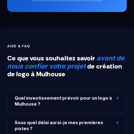
AIDE & FAQ
Ce que vous souhaitez savoir
avant de
de création
nous confier votre projet
de logo à Mulhouse
Quel investissement prévoir pour un logo à
▼
Mulhouse ?
Nos solutions sont pensées pour tous les budgets,
Sous quel délai aurai-je mes premières
dès 49€ HT. Chaque tarif est clair et sans surprise, en
▼
pistes ?
fonction de la complexité de votre demande.