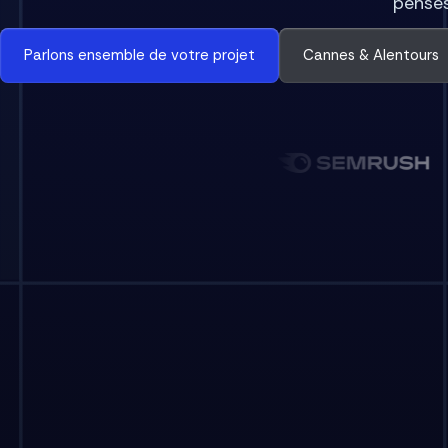
pensés
Parlons ensemble de votre projet
Cannes & Alentours