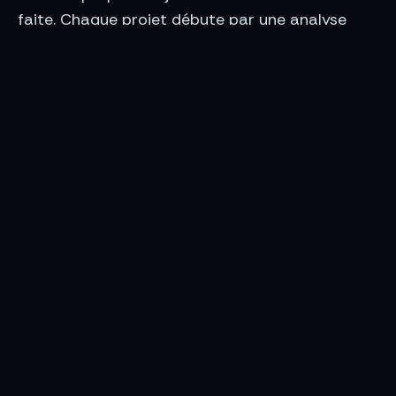
faite. Chaque projet débute par une analyse
approfondie de vos besoins et de vos objectifs
réels. C’est cette compréhension fine de votre
activité qui nous permet de construire ensemble
une stratégie digitale qui vous correspond
vraiment et qui génère des résultats concrets.
Prendre rendez-vous