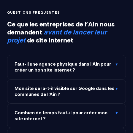
QUESTIONS FRÉQUENTES
Ce que les entreprises de l’Ain nous
demandent
avant de lancer leur
de site internet
projet
Faut-il une agence physique dans l’Ain pour
▼
créer un bon site internet ?
Non, la qualité d’un site internet ne dépend pas de la
Mon site sera-t-il visible sur Google dans les
localisation géographique de l’agence qui le crée.
▼
communes de l’Ain ?
Rank Agence Web accompagne des entreprises
partout en France depuis plusieurs années,
Le référencement local est intégré dans chaque site
entièrement à distance. Tout se gère par téléphone,
Combien de temps faut-il pour créer mon
que nous créons. On cible les requêtes géolocalisées
▼
visioconférence et email avec la même efficacité
site internet ?
de votre zone de chalandise dans l’Ain — qu’il
qu’une collaboration en présentiel.
s’agisse de Bourg-en-Bresse, d’Oyonnax, d’Ambérieu-
Un site vitrine est généralement livré en 2 à 3