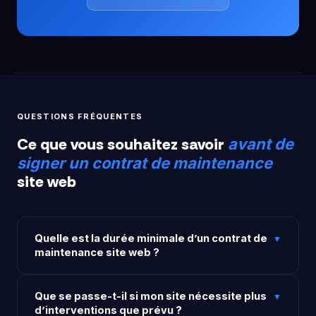
QUESTIONS FRÉQUENTES
Ce que vous souhaitez savoir
avant de
signer un contrat de maintenance
site web
Quelle est la durée minimale d’un contrat de
▼
maintenance site web ?
Nos contrats ne comportent pas d’engagement
Que se passe-t-il si mon site nécessite plus
minimum de durée. Vous êtes libre de mettre fin au
▼
d’interventions que prévu ?
contrat avec un préavis d’un mois. Nous privilégions