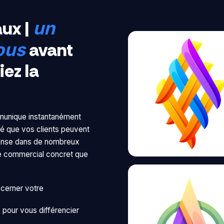
aux |
un
avant
ous
ez la
mmunique instantanément
ité que vos clients peuvent
dense dans de nombreux
e commercial concret que
 cerner votre
 pour vous différencier