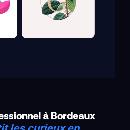
fessionnel à Bordeaux
it les curieux en