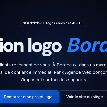
★★★★★
+50 logos créés dès 49€ HT
ion logo
Bor
ients retiennent de vous. À Bordeaux, dans un marché
gnal de confiance immédiat. Rank Agence Web conçoit
s’imposent sur tous les supports.
Démarrer mon projet logo
Voir le site du siège