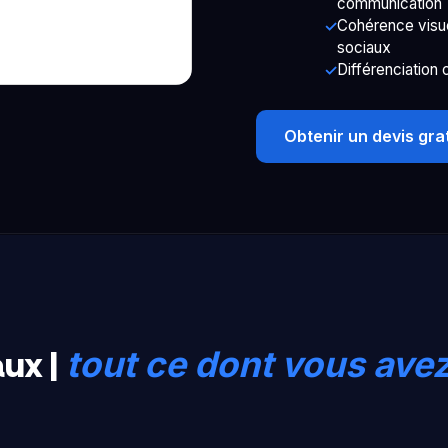
communication
Cohérence visuel
sociaux
Différenciation 
Obtenir un devis grat
aux |
tout ce dont vous ave