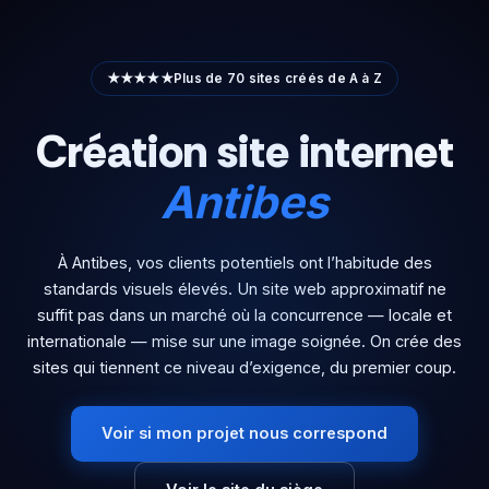
Aller
au
contenu
★★★★★
Plus de 70 sites créés de A à Z
Création site internet
Antibes
À Antibes, vos clients potentiels ont l’habitude des
standards visuels élevés. Un site web approximatif ne
suffit pas dans un marché où la concurrence — locale et
internationale — mise sur une image soignée. On crée des
sites qui tiennent ce niveau d’exigence, du premier coup.
Voir si mon projet nous correspond