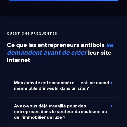
QUESTIONS FRÉQUENTES
Ce que les entrepreneurs antibois
se
leur site
demandent avant de créer
internet
Mon activité est saisonnière — est-ce quand
▼
même utile d’investir dans un site ?
Encore plus. Un site bien référencé capte les
Avez-vous déjà travaillé pour des
recherches en amont de la saison : les touristes qui
▼
entreprises dans le secteur du nautisme ou
planifient leur séjour des semaines à l’avance, les
de l’immobilier de luxe ?
organisateurs d’événements qui réservent plusieurs
mois avant. Être présent en ligne hors saison, c’est