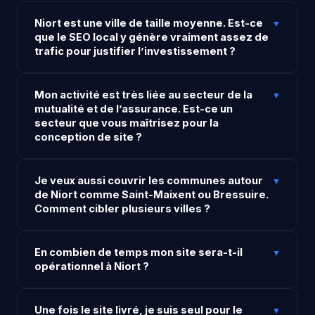
Niort est une ville de taille moyenne. Est-ce
▼
que le SEO local y génère vraiment assez de
trafic pour justifier l’investissement ?
Oui, et souvent plus efficacement que dans les
Mon activité est très liée au secteur de la
grandes métropoles. Les requêtes comme « plombier
▼
mutualité et de l’assurance. Est-ce un
Niort », « restaurant Niort » ou « avocat Deux-
secteur que vous maîtrisez pour la
Sèvres » sont effectuées des centaines à des milliers
conception de site ?
de fois par mois. La concurrence y est moindre qu’à
Nantes ou Bordeaux, ce qui rend les positions de
Oui. Le secteur de la mutualité et des services
premier plan plus accessibles et plus durables une fois
Je veux aussi couvrir les communes autour
financiers a des codes de communication spécifiques
▼
obtenues. Un client généré par le SEO à Niort coûte
de Niort comme Saint-Maixent ou Bressuire.
: ton institutionnel, importance de la conformité,
Comment cibler plusieurs villes ?
souvent moins cher à acquérir que dans une grande
audience souvent professionnelle. On intègre ces
ville.
spécificités dans la rédaction, la structure et le design.
On crée des pages locales dédiées aux communes
Que vous soyez un courtier indépendant, un cabinet
En combien de temps mon site sera-t-il
principales de votre zone d’intervention, avec un
▼
de conseil ou un prestataire lié à l’écosystème niortais
opérationnel à Niort ?
contenu spécifique à chaque localité. Ces pages
de la mutualité, on adapte le site à votre
permettent à Google de vous associer à ces zones
positionnement réel.
Un site vitrine est généralement livré en 2 à 3
géographiques et de vous faire remonter sur les
Une fois le site livré, je suis seul pour le
semaines. Un projet plus complexe avec des
▼