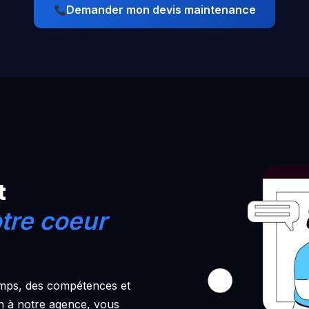
Demander mon devis maintenance
t
tre coeur
emps, des compétences et
on à notre agence, vous