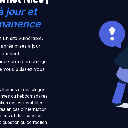
à jour et
rmanence
 un site vulnérable.
 après mises à jour,
ccumulent
nance prend en charge
ue vous puissiez vous
s thèmes et des plugins
ennes ou hebdomadaires
tion des vulnérabilités
rtes en cas d’interruption
nces et de la vitesse
e question ou correction