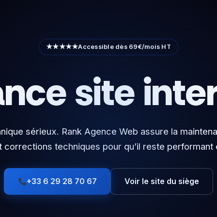
★★★★★
Accessible dès 69€/mois HT
nce site inte
chnique sérieux. Rank Agence Web assure la maintenan
 corrections techniques pour qu’il reste performant
+33 6 29 28 70 67
Voir le site du siège