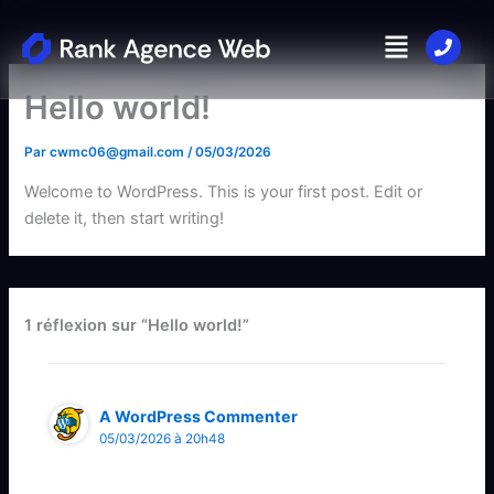
Aller
Menu
au
contenu
Hello world!
Par
cwmc06@gmail.com
/
05/03/2026
Welcome to WordPress. This is your first post. Edit or
delete it, then start writing!
1 réflexion sur “Hello world!”
A WordPress Commenter
05/03/2026 à 20h48