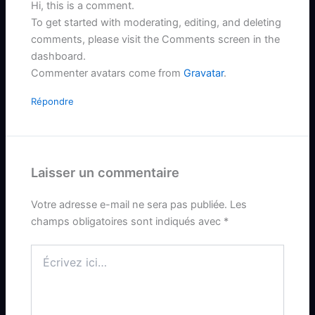
Hi, this is a comment.
To get started with moderating, editing, and deleting
comments, please visit the Comments screen in the
dashboard.
Commenter avatars come from
Gravatar
.
Répondre
Laisser un commentaire
Votre adresse e-mail ne sera pas publiée.
Les
champs obligatoires sont indiqués avec
*
Écrivez
ici…